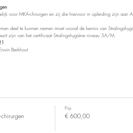
rgen
elijk voor MKA-chirurgen en zij die hiervoor in opleiding zijn aa
men deel te kunnen nemen moet vooraf de kennis van Stralingshyg
ezit zijn van het certificaat Stralingshygiëne niveau 5A/M.
21
Erwin Berkhout
Prijs
chirurgen
€ 600,00