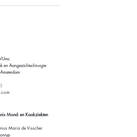
 VUmc
k en Aangezichtschirurgie
 Amsterdam
23
s.com
nnis Mond- en Kaakziekten
nius Maria de Visscher
onryp