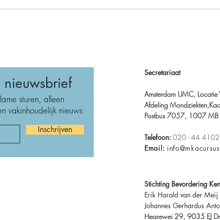
Secretariaat
nieuwsbrief
Amsterdam UMC, Locatie
lame sturen, alleen
Afdeling Mondziekten,Kaa
n vakinhoudelijk nieuws
Postbus 7057, 1007 MB
Inschrijven
Telefoon:
020 - 44 410
Email:
info@mkacursu
Stichting Bevordering Ke
Erik Harald van der Meij
Johannes Gerhardus Anto
Hearewei 29, 9035 EJ Dr